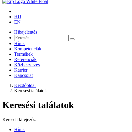
HU
EN
Hibajelentés
Hírek
Kompetenciák
Termékek
Referenciák
Közbeszerzés
Karrier
Kapcsolat
Kezdőoldal
Keresési találatok
Keresési találatok
Keresett kifejezés:
Hírek