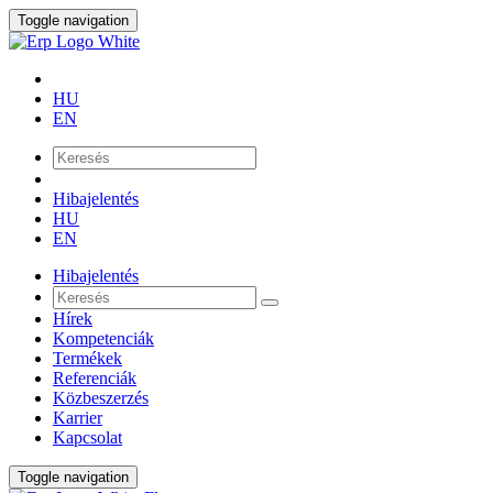
Toggle navigation
HU
EN
Hibajelentés
HU
EN
Hibajelentés
Hírek
Kompetenciák
Termékek
Referenciák
Közbeszerzés
Karrier
Kapcsolat
Toggle navigation